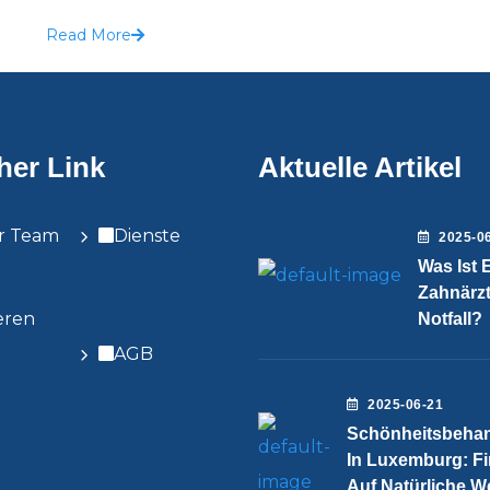
Read More
her Link
Aktuelle Artikel
r Team
Dienste
2025-0
Was Ist 
Zahnärzt
eren
Notfall?
AGB
2025-06-21
Schönheitsbeha
In Luxemburg: Fi
Auf Natürliche W