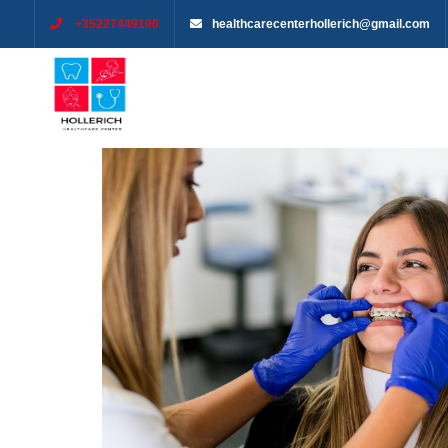
+35227449100
healthcarecenterhollerich@gmail.com