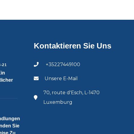
Kontaktieren Sie Uns
+35227449100
6-21
Ein
Unsere E-Mail
licher
70, route d'Esch, L-1470
Luxemburg
ndlungen
nden Sie
eise Zu