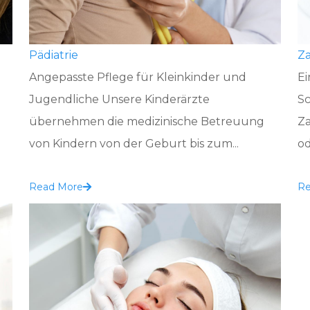
Pädiatrie
Za
Angepasste Pflege für Kleinkinder und
Ei
Jugendliche Unsere Kinderärzte
Sc
übernehmen die medizinische Betreuung
Z
von Kindern von der Geburt bis zum...
od
Read More
Re